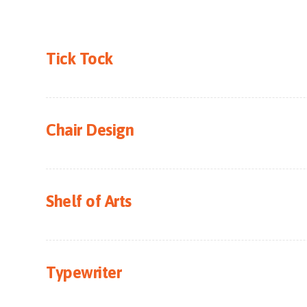
Tick Tock
Chair Design
Shelf of Arts
Typewriter